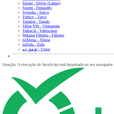
Srpski - Sérvio (Latino)
Suomi - Finlandês
Svenska - Sueco
Türkçe - Turco
Tagalog - Tagalo
Tiếng Việt - Vietnamita
Valencià - Valenciano
Wikang Filipino - Filipino
isiXhosa - Xhosa
isiZulu - Zulu
ئۇيغۇرچە - Uigur
Atenção: A execução de JavaScript está desativada no seu navegador ou