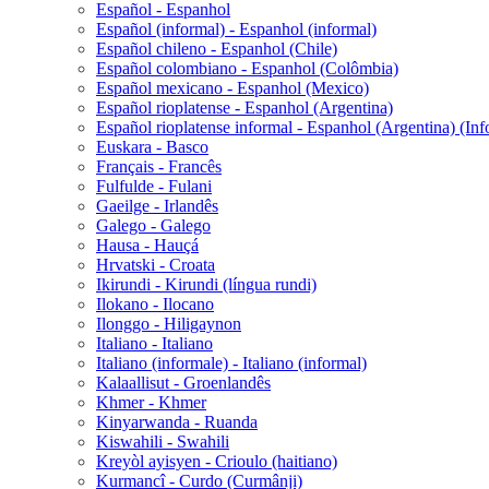
Español - Espanhol
Español (informal) - Espanhol (informal)
Español chileno - Espanhol (Chile)
Español colombiano - Espanhol (Colômbia)
Español mexicano - Espanhol (Mexico)
Español rioplatense - Espanhol (Argentina)
Español rioplatense informal - Espanhol (Argentina) (Inf
Euskara - Basco
Français - Francês
Fulfulde - Fulani
Gaeilge - Irlandês
Galego - Galego
Hausa - Hauçá
Hrvatski - Croata
Ikirundi - Kirundi (língua rundi)
Ilokano - Ilocano
Ilonggo - Hiligaynon
Italiano - Italiano
Italiano (informale) - Italiano (informal)
Kalaallisut - Groenlandês
Khmer - Khmer
Kinyarwanda - Ruanda
Kiswahili - Swahili
Kreyòl ayisyen - Crioulo (haitiano)
Kurmancî - Curdo (Curmânji)