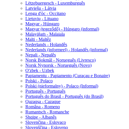
Lëtzebuergesch - Luxemburguês
Latviešu - Látvia
Lenga d'òc - Occitano
Lietuvių - Lituano
Magyar - Húngaro
Magyar (tegeződő) - Húngaro (informal)
Malayāḷaṁ - Malaiala
Malti - Maltêz
Nederlands - Holandês
Nederlands (informeel) - Holandês (informal)
Nepali - Nepalês
Norsk Bokmål - Norueguês (Livresco)
Norsk Nynorsk - Norueguês (Novo)
O'zbek - Uzbek
Papiamentu - Papiamento (Curaçau e Bonaire)
Polski - Polaco
Polski (nieformalny) - Polaco (Informal)
Português - Português
Português do Brasil - Português (do Brasil)
Qazaqşa - Cazaque
Româna - Romeno
Rumantsch - Romanche
Shqipe - Albanês
Slovenčina - Eslovaco
Slovenščina - Esloveno