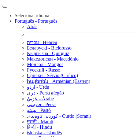
Selecionar idioma
Português - Português
Atrás
עברית - Hebreu
Беларускі - Bielorusso
Кыргызча - Quirguiz
Македонски - Macedónio
Монгол - Mongol
Русский - Russo
Српски - Sérvio (Cirílico)
հայերեն - Armenian (Eastern)
اردو - Urdu
دری - Persa afegão
عَرَبيْ - Árabe
فارسی - Persa
پښتو - Pastó
کوردیی ناوەندی - Curdo (Sorani)
मराठी - Marati
हिन्दी - Hindu
íslenska - Islandês