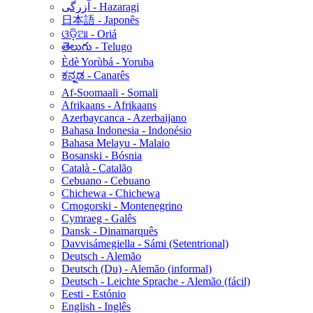
آزرگی - Hazaragi
日本語 - Japonês
ଓଡ଼ିଆ - Oriá
తెలుగు - Telugo
Èdè Yorùbá - Yoruba
ಕನ್ನಡ - Canarês
Af-Soomaali - Somali
Afrikaans - Afrikaans
Azerbaycanca - Azerbaijano
Bahasa Indonesia - Indonésio
Bahasa Melayu - Malaio
Bosanski - Bósnia
Català - Catalão
Cebuano - Cebuano
Chichewa - Chichewa
Crnogorski - Montenegrino
Cymraeg - Galês
Dansk - Dinamarquês
Davvisámegiella - Sámi (Setentrional)
Deutsch - Alemão
Deutsch (Du) - Alemão (informal)
Deutsch - Leichte Sprache - Alemão (fácil)
Eesti - Estónio
English - Inglês