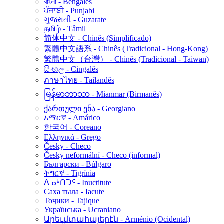
বাংলা - Bengalês
ਪੰਜਾਬੀ - Punjabi
ગુજરાતી - Guzarate
தமிழ் - Tâmil
简体中文 - Chinês (Simplificado)
繁體中文語系 - Chinês (Tradicional - Hong-Kong)
繁體中文（台灣） - Chinês (Tradicional - Taiwan)
සිංහල - Cingalês
ภาษาไทย - Tailandês
မြန်မာဘာသာ - Mianmar (Birmanês)
ქართული ენა - Georgiano
አማርኛ - Amárico
한국어 - Coreano
Ελληνικά - Grego
Česky - Checo
Česky neformální - Checo (informal)
Български - Búlgaro
ትግርኛ - Tigrínia
ᐃᓄᒃᑎᑐᑦ - Inuctitute
Саха тыла - Iacute
Тоҷикӣ - Tajique
Українська - Ucraniano
Արեւմտահայերէն - Arménio (Ocidental)